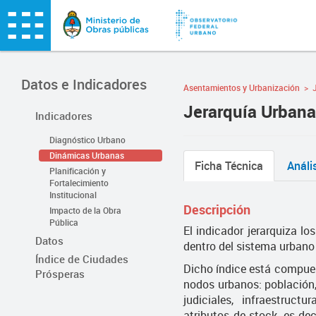
Datos e Indicadores
Asentamientos y Urbanización
>
Jerarquía Urbana
Indicadores
Diagnóstico Urbano
Dinámicas Urbanas
Ficha Técnica
Análi
Planificación y
Fortalecimiento
Institucional
Descripción
Impacto de la Obra
Pública
El indicador jerarquiza lo
Datos
dentro del sistema urbano 
Índice de Ciudades
Dicho índice está compues
Prósperas
nodos urbanos: población,
judiciales, infraestruct
atributos de stock, es de